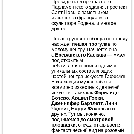
Президента и прекрасного
Парламентского здания, проспект
Саят-Новы с памятником
известного французского
скульптора Родена, и многое
другое.
После кругового обзора по городу
нас ждет
пешая прогулка
по
малому центру. Начнется она
с
Ереванского Каскада
— музея
под открытым
небом, являющимся одним из
уникальных составляющих
частей центра искусств Гафесчян.
В коллекции музея работы
всемирно известных деятелей
искусств, таких как
Фернандо
Ботеро, Аршил Горки,
Дженнифер Бартлетт, Линн
Чадвик, Барри Фланаган
и
других. Тут мы, конечно,
поднимемся до
смотровой
площадки
, откуда открывается
фантастический вид на розовый