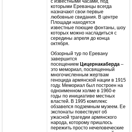
с известными часами, под
которыми Ереванцы всегда
назначают свои первые
любовные свидания. В центре
Площади находятся
известные поющие фонтаны, шоу
которых можно насладиться с
середины апреля до конца
октября.
Обзорный тур по Еревану
завершится
посещением
Цицернакаберда
–
это мемориал, посвященный
многочисленным жертвам
геноцида армянской нации в 1915
году. Мемориал был построен на
одноименном холме в 1960-е
годы по инициативе местных
властей. В 1995 комплекс
обзавелся подземным музеем. Ее
экспонаты повествуют об
ужасной трагедии армянского
народа, которому пришлось
пережить просто нечеловеческие