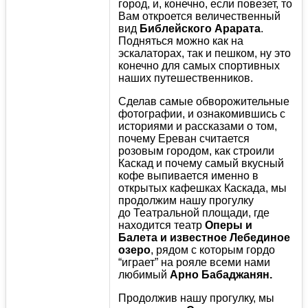
город, и, конечно, если повезет, то
Вам откроется величественный
вид
Библейского Арарата
.
Подняться можно как на
эскалаторах, так и пешком, ну это
конечно для самых спортивных
наших путешественников.
Сделав самые обворожительные
фотографии, и ознакомившись с
историями и рассказами о том,
почему Ереван считается
розовым городом, как строили
Каскад и почему самый вкусный
кофе выпивается именно в
открытых кафешках Каскада, мы
продолжим нашу прогулку
до Театральной площади, где
находится театр
Оперы и
Балета и известное Лебединое
озеро
, рядом с которым гордо
“играет” на рояле всеми нами
любимый
Арно Бабаджанян.
Продолжив нашу прогулку, мы