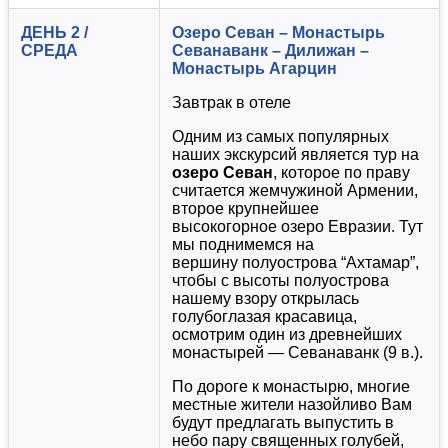
ДЕНЬ 2 /
Озеро Севан – Монастырь
СРЕДА
Севанаванк – Дилижан –
Монастырь Агарцин
Завтрак в отеле
Одним из самых популярных
наших экскурсий является тур на
озеро Севан
, которое по праву
считается жемчужиной Армении,
второе крупнейшее
высокогорное озеро Евразии. Тут
мы поднимемся на
вершину полуострова “Ахтамар”,
чтобы с высоты полуострова
нашему взору открылась
голубоглазая красавица,
осмотрим один из древнейших
монастырей — Севанаванк (9 в.).
По дороге к монастырю, многие
местные жители назойливо Вам
будут предлагать выпустить в
небо пару священных голубей,