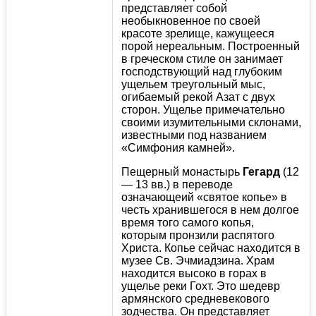
представляет собой
необыкновенное по своей
красоте зрелище, кажущееся
порой нереальным. Построенный
в греческом стиле он занимает
господствующий над глубоким
ущельем треугольный мыс,
огибаемый рекой Азат с двух
сторон. Ущелье примечательно
своими изумительными склонами,
известными под названием
«Симфония камней».
Пещерный монастырь
Гегард
(12
— 13 вв.) в переводе
означающеий «святое копье» в
честь хранившегося в нем долгое
время того самого копья,
которым пронзили распятого
Христа. Копье сейчас находится в
музее Св. Эчмиадзина. Храм
находится высоко в горах в
ущелье реки Гохт. Это шедевр
армянского средневекового
зодчества. Он представляет