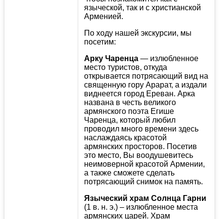
языческой, так и с христианской
Арменией.
По ходу нашей экскурсии, мы
посетим:
Арку Чаренца
— излюбленное
место туристов, откуда
открывается потрясающий вид на
священную гору Арарат, а издали
виднеется город Ереван. Арка
названа в честь великого
армянского поэта Егише
Чаренца, который любил
проводил много времени здесь
наслаждаясь красотой
армянских просторов. Посетив
это место, Вы воодушевитесь
неимоверной красотой Армении,
а также сможете сделать
потрясающий снимок на память.
Языческий храм Солнца
Гарни
(1 в. н. э.) – излюбленное места
армянских царей. Храм