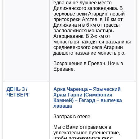
едва ли не лучшее место
Дилижанского заповедника. В
верховье реки Агарцин, левый
приток реки Агстев, в 18 км от
Дилижана и в 6 км от трассы
расположился монастырь
Агарцнаванк. В 2-x км от
монастыря находятся развалины
средневекового села Агарцин
давшего название монастырю.
Возращение в Ереван. Ночь в
Ереване.
ДЕНЬ 3 /
Арка Чаренца – Языческий
ЧЕТВЕРГ
Храм Гарни (Симфония
Камней) – Гегард – выпечка
лаваша
Завтрак в отеле
Мы с Вами отправимся в
увлекательное путешествие,
чтобы познакомится как с