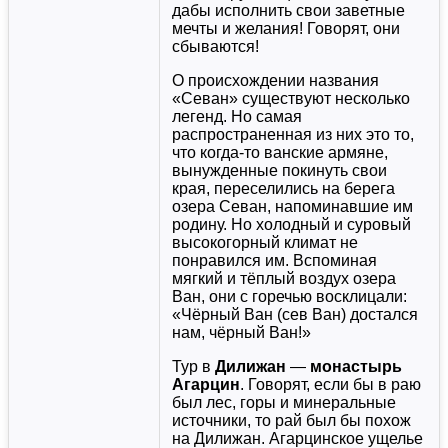
дабы исполнить свои заветные
мечты и желания! Говорят, они
сбываются!
О происхождении названия
«Севан» существуют несколько
легенд. Но самая
распространенная из них это то,
что когда-то ванские армяне,
вынужденные покинуть свои
края, переселились на берега
озера Севан, напоминавшие им
родину. Но холодный и суровый
высокогорный климат не
понравился им. Вспоминая
мягкий и тёплый воздух озера
Ван, они с горечью восклицали:
«Чёрный Ван (сев Ван) достался
нам, чёрный Ван!»
Тур в
Дилижан
—
монастырь
Агарцин
. Говорят, если бы в раю
был лес, горы и минеральные
источники, то рай был бы похож
на Дилижан. Агарцинское ущелье