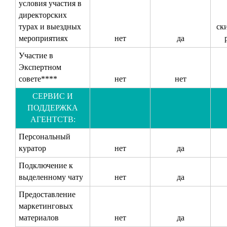
условия участия в
директорских
турах и выездных
ск
мероприятиях
нет
да
Участие в
Экспертном
совете****
нет
нет
СЕРВИС И
ПОДДЕРЖКА
АГЕНТСТВ:
Персональный
куратор
нет
да
Подключение к
выделенному чату
нет
да
Предоставление
маркетинговых
материалов
нет
да