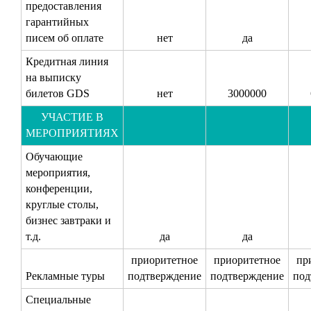
предоставления
гарантийных
писем об оплате
нет
да
Кредитная линия
на выписку
билетов GDS
нет
3000000
УЧАСТИЕ В
МЕРОПРИЯТИЯХ
Обучающие
мероприятия,
конференции,
круглые столы,
бизнес завтраки и
т.д.
да
да
приоритетное
приоритетное
пр
Рекламные туры
подтверждение
подтверждение
под
Специальные