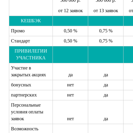
500 000 р.
500 000 р.
5
от 12 заявок
от 13 заявок
от
КЕШБЭК
Промо
0,50 %
0,75 %
Стандарт
0,50 %
0,75 %
ПРИВИЛЕГИИ
УЧАСТНИКА
Участие в
закрытых акциях
да
да
бонусных
нет
да
партнерских
нет
да
Персональные
условия оплаты
заявок
нет
да
Возможность