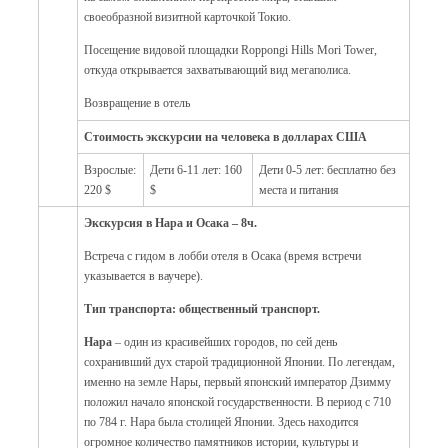
своеобразной визитной карточкой Токио.
Посещение видовой площадки Roppongi Hills Mori Tower,
откуда открывается захватывающий вид мегаполиса.
Возвращение в отель
Стоимость экскурсии на человека в долларах США
Взрослые:
Дети 6-11 лет: 160
Дети 0-5 лет: бесплатно без
220 $
$
места и питания
Экскурсия в Нара и Осака – 8ч.
Встреча с гидом в лобби отеля в Осака (время встречи
указывается в ваучере).
Тип транспорта: общественный транспорт.
Нара
– один из красивейших городов, по сей день
сохранивший дух старой традиционной Японии. По легендам,
именно на земле Нары, первый японский император Дзимму
положил начало японской государственности. В период с 710
по 784 г. Нара была столицей Японии. Здесь находится
огромное количество памятников истории, культуры и