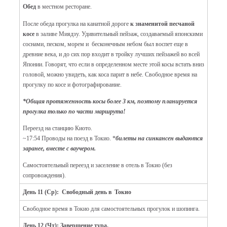
Обед
в местном ресторане.
После обеда прогулка на канатной дороге
к знаменитой песчаной
косе
в заливе Миядзу. Удивительный пейзаж, создаваемый японскими
соснами, песком, морем и бесконечным небом был воспет еще в
древние века, и до сих пор входит в тройку лучших пейзажей во всей
Японии. Говорят, что если в определенном месте этой косы встать вниз
головой, можно увидеть, как коса парит в небе. Свободное время на
прогулку по косе и фотографирование.
*Общая протяженность косы более 3 км, поэтому планируется
прогулка только по части маршрута!
Переезд на станцию Киото.
~17:54 Проводы на поезд в Токио. *
билеты на синкансен выдаются
заранее, вместе с ваучером.
Самостоятельный переезд и заселение в отель в Токио (без
сопровождения).
День 11 (Ср): Свободный день в Токио
Свободное время в Токио для самостоятельных прогулок и шопинга.
День 12 (Чт): Завершение тура.