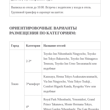
Выписка из отеля до 10:00. Встреча с водителем у входа в отель.
Групповой трансфер в аэропорт на шаттле.
ОРИЕНТИРОВОЧНЫЕ ВАРИАНТЫ
РАЗМЕЩЕНИЯ ПО КАТЕГОРИЯМ:
Город
Категория
Название отелей
Toyoko Inn Nihombashi Ningyocho, Toyoko
Inn Tokyo Bakurocho, Toyoko Inn Shinagawa
2-3*
Tennozu, Toyoko Inn Ueno Tawaramachi или
подобные
Kazusaya, Henna Tokyo Asakusatawaramachi,
Via Inn Ningyocho, Vista Tokyo Tsukiji ,
Токио
3*комфорт
Comfort Higashi Kanda, Ryogoku View или
подобные
Royal Park Nihonbashi, Yenomidori, Grand
Prince Takanawa, Monte Hermana Tokyo,
4*
Mitsui Garden Nihombashi, The Gate Ryogoku