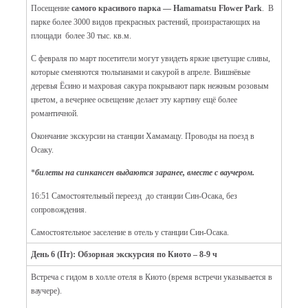
Посещение
самого красивого парка — Hamamatsu Flower Park
. В
парке более 3000 видов прекрасных растений, произрастающих на
площади более 30 тыс. кв.м.
С февраля по март посетители могут увидеть яркие цветущие сливы,
которые сменяются тюльпанами и сакурой в апреле. Вишнёвые
деревья Ёсино и махровая сакура покрывают парк нежным розовым
цветом, а вечернее освещение делает эту картину ещё более
романтичной.
Окончание экскурсии на станции Хамамацу. Проводы на поезд в
Осаку.
*
билеты на синкансен выдаются заранее, вместе с ваучером.
16:51 Самостоятельный переезд до станции Син-Осака, без
сопровождения.
Самостоятельное заселение в отель у станции Син-Осака.
День 6 (Пт): Обзорная экскурсия по Киото – 8-9 ч
Встреча с гидом в холле отеля в Киото (время встречи указывается в
ваучере).