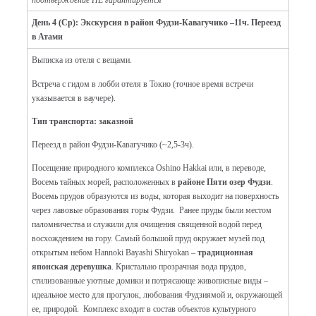
День 4 (Ср): Экскурсия в район Фудзи-Кавагучико –11ч. Переезд
в Атами
Выписка из отеля с вещами.
Встреча с гидом в лобби отеля в Токио (точное время встречи
указывается в ваучере).
Тип транспорта: заказной
Переезд в район Фудзи-Кавагучико (~2,5-3ч).
Посещение природного комплекса Oshino Hakkai или, в переводе,
Восемь тайных морей, расположенных в
районе
Пяти озер Фудзи
.
Восемь прудов образуются из воды, которая выходит на поверхность
через лавовые образования горы Фудзи. Ранее пруды были местом
паломничества и служили для очищения священной водой перед
восхождением на гору. Самый большой пруд окружает музей под
открытым небом Hannoki Bayashi Shiryokan –
традиционная
японская деревушка
. Кристально прозрачная вода прудов,
стилизованные уютные домики и потрясающе живописные виды –
идеальное место для прогулок, любования Фудзиямой и, окружающей
ее, природой. Комплекс входит в состав объектов культурного