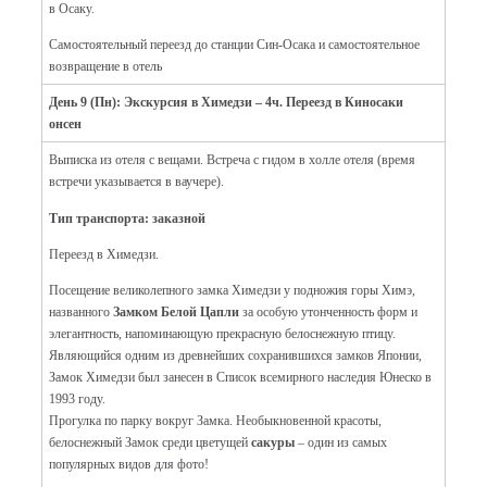
в Осаку.
Самостоятельный переезд до станции Син-Осака и самостоятельное
возвращение в отель
День 9 (Пн): Экскурсия в Химедзи – 4ч. Переезд в Киносаки
онсен
Выписка из отеля с вещами. Встреча с гидом в холле отеля (время
встречи указывается в ваучере).
Тип транспорта: заказной
Переезд в Химедзи.
Посещение великолепного замка Химедзи у подножия горы Химэ,
названного
Замком Белой Цапли
за
особую утонченность форм и
элегантность, напоминающую прекрасную белоснежную птицу.
Являющийся одним из древнейших сохранившихся замков Японии,
Замок Химедзи был занесен в Список всемирного наследия Юнеско в
1993 году.
Прогулка по парку вокруг Замка. Необыкновенной красоты,
белоснежный Замок среди цветущей
сакуры
– один из самых
популярных видов для фото!