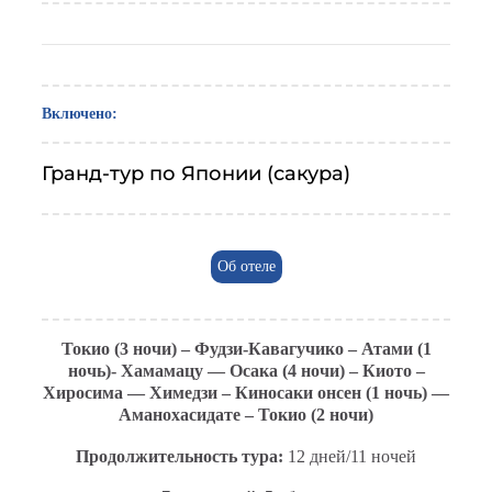
Включено:
Гранд-тур по Японии (сакура)
Об отеле
Токио (3 ночи) – Фудзи-Кавагучико – Атами (1
ночь)- Хамамацу — Осака (4 ночи) – Киото –
Хиросима — Химедзи – Киносаки онсен (1 ночь) —
Аманохасидате – Токио (2 ночи)
Продолжительность тура:
12 дней/11 ночей