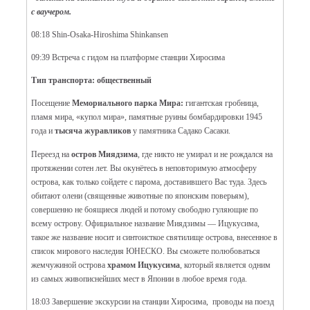
с ваучером.
08:18 Shin-Osaka-Hiroshima Shinkansen
09:39 Встреча с гидом на платформе
станции Хиросима
Тип транспорта: общественный
Посещение
Мемориального парка Мира:
гигантская гробница,
пламя мира, «купол мира», памятные руины бомбардировки 1945
года и
тысяча журавликов
у памятника Садако Сасаки.
Переезд на
остров Миядзима
, где никто не умирал и не рождался на
протяжении сотен лет. Вы окунётесь в неповторимую атмосферу
острова, как только сойдете с парома, доставившего Вас туда. Здесь
обитают олени (священные животные по японским поверьям),
совершенно не боящиеся людей и потому свободно гуляющие по
всему острову. Официальное название Миядзимы — Ицукусима,
такое же название носит и синтоисткое святилище острова, внесенное в
список мирового наследия ЮНЕСКО. Вы сможете полюбоваться
жемчужиной острова
храмом Ицукусима
, который является одним
из самых живописнейших мест в Японии в любое время года.
18:03 Завершение экскурсии на станции Хиросима, проводы на поезд