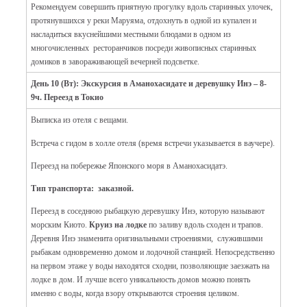
Рекомендуем совершить приятную прогулку вдоль старинных улочек,
протянувшихся у реки Маруяма, отдохнуть в одной из купален и
насладиться вкуснейшими местными блюдами в одном из
многочисленных ресторанчиков посреди живописных старинных
домиков в завораживающей вечерней подсветке.
День 10 (Вт): Экскурсия в Аманохасидате и деревушку Инэ – 8-
9ч. Переезд в Токио
Выписка из отеля с вещами.
Встреча с гидом в холле отеля (время встречи указывается в ваучере).
Переезд на побережье Японского моря в Аманохасидатэ.
Тип транспорта: заказной.
Переезд в соседнюю рыбацкую деревушку Инэ, которую называют
морским Киото.
Круиз на лодке
по заливу вдоль сходен и трапов.
Деревня Инэ знаменита оригинальными строениями, служившими
рыбакам одновременно домом и лодочной станцией. Непосредственно
на первом этаже у воды находятся сходни, позволяющие заезжать на
лодке в дом. И лучше всего уникальность домов можно понять
именно с воды, когда взору открываются строения целиком.