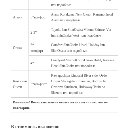
или подобные
Atami Korakuen,
New Okao, Kamenoi hotel
Атами
3*комфорт
Atami или подобные
Toyoko Inn ShinOsaka Mikuni Ekimae, Via
2-3*
Inn ShinOsaka West или подобные
3*
Comfort ShinOsaka Hotel, Holiday Inn
Осака
комфорт
ShinOsaka или подобные
Courtyard Marriott ShinOsaka Hotel, Karaksa
4*
Hotel ShinOsaka или подобные
Kawaguchiya Kinosaki River side,
Oedo
Киносаки
Onsen Monogatari Premium, Bonfire Inn
3*комфорт
Онсен
Onishiya Suishoen, Hideaway Tsuki no
Shizuku
или подобные
Внимание! Возможна замена отелей на аналогичные, той же
категории.
В стоимость включено: