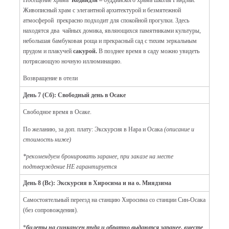
Живописный храм с элегантной архитектурой и безмятежной
атмосферой прекрасно подходит для спокойной прогулки. Здесь
находятся два чайных домика, являющихся памятниками культуры,
небольшая бамбуковая роща и прекрасный сад с тихим зеркальным
прудом и плакучей
сакурой.
В позднее время в саду можно увидеть
потрясающую ночную иллюминацию.
Возвращение в отели
День 7 (Сб): Свободный день в Осаке
Свободное время в Осаке.
По желанию, за доп. плату: Экскурсия в Нара и Осака
(описание и
стоимость ниже)
*рекомендуем бронировать заранее, при заказе на месте
подтверждение НЕ гарантируется
День 8 (Вс): Экскурсия в Хиросима и на о. Миядзима
Самостоятельный переезд на станцию Хиросима со станции Син-Осака
(без сопровождения).
*
билеты на синкансен туда и обратно выдаются заранее, вместе