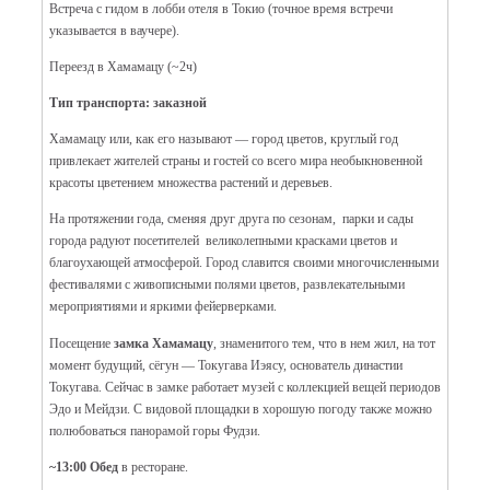
Встреча с гидом в лобби отеля в Токио (точное время встречи
указывается в ваучере).
Переезд в Хамамацу (~2ч)
Тип транспорта: заказной
Хамамацу или, как его называют — город цветов, круглый год
привлекает жителей страны и гостей со всего мира необыкновенной
красоты цветением множества растений и деревьев.
На протяжении года, сменяя друг друга по сезонам, парки и сады
города радуют посетителей великолепными красками цветов и
благоухающей атмосферой. Город славится своими многочисленными
фестивалями с живописными полями цветов, развлекательными
мероприятиями и яркими фейерверками.
Посещение
замка Хамамацу
, знаменитого тем, что в нем жил, на тот
момент будущий, сёгун — Токугава Иэясу, основатель династии
Токугава. Сейчас в замке работает музей с коллекцией вещей периодов
Эдо и Мейдзи. С видовой площадки в хорошую погоду также можно
полюбоваться панорамой горы Фудзи.
~13:00 Обед
в ресторане
.