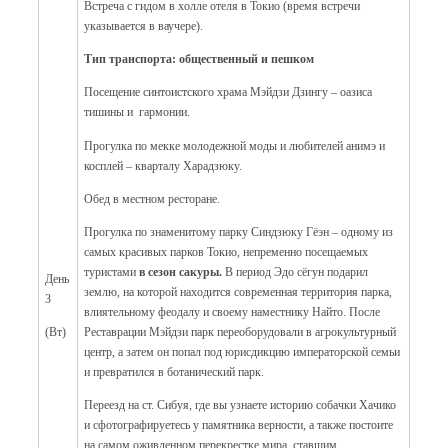
Встреча с гидом в холле отеля в Токио (время встречи
указывается в ваучере).
Тип транспорта: общественный и пешком
Посещение синтоистского храма Мэйдзи Дзингу – оазиса
тишины и гармонии.
Прогулка по мекке молодежной моды и любителей анимэ и
косплей – кварталу Харадзюку.
Обед в местном ресторане.
Прогулка по знаменитому парку Синдзюку Гёэн – одному из
самых красивых парков Токио, непременно посещаемых
туристами
в сезон сакуры.
В период Эдо сёгун подарил
День
землю, на которой находится современная территория парка,
3
влиятельному феодалу и своему наместнику Найто. После
Реставрации Мэйдзи парк переоборудовали в агрокультурный
(Вт)
центр, а затем он попал под юрисдикцию императорской семьи
и превратился в ботанический парк.
Переезд на ст. Сибуя, где вы узнаете историю собачки Хачико
и сфотографируетесь у памятника верности, а также постоите
на самом оживленном перекрестке мира, ставшим