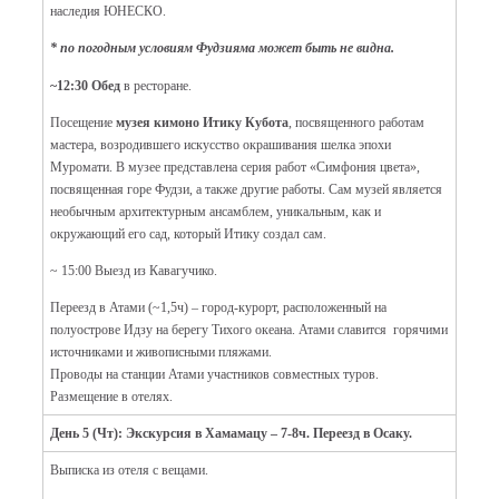
наследия ЮНЕСКО.
* по погодным условиям Фудзияма может быть не видна.
~12:30 Обед
в ресторане.
Посещение
музея кимоно Итику Кубота
, посвященного работам
мастера, возродившего искусство окрашивания шелка эпохи
Муромати. В музее представлена серия работ «Симфония цвета»,
посвященная горе Фудзи, а также другие работы. Сам музей является
необычным архитектурным ансамблем, уникальным, как и
окружающий его сад, который Итику создал сам.
~ 15:00 Выезд из Кавагучико.
Переезд в Атами (~1,5ч) – город-курорт, расположенный на
полуострове Идзу на берегу Тихого океана. Атами славится горячими
источниками и живописными пляжами.
Проводы на станции Атами участников совместных туров.
Размещение в отелях.
День 5 (Чт): Экскурсия в Хамамацу – 7-8ч. Переезд в Осаку.
Выписка из отеля с вещами.