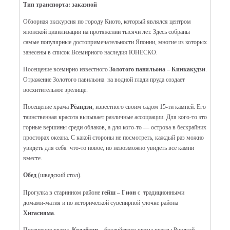
Тип транспорта: заказной
Обзорная экскурсия по городу Киото, который являлся центром
японской цивилизации на протяжении тысячи лет. Здесь собраны
самые популярные достопримечательности Японии, многие из которых
занесены в список Всемирного наследия ЮНЕСКО.
Посещение всемирно известного
Золотого павильона – Кинкакудзи
.
Отражение Золотого павильона на водной глади пруда создает
восхитительное зрелище.
Посещение храма
Рёандзи
, известного своим садом 15-ти камней. Его
таинственная красота вызывает различные ассоциации. Для кого-то это
горные вершины среди облаков, а для кого-то — острова в бескрайних
просторах океана. С какой стороны не посмотреть, каждый раз можно
увидеть для себя что-то новое, но невозможно увидеть все камни
вместе.
Обед
(шведский стол).
Прогулка в
старинном районе
гейш
–
Гион
с традиционными
домами-матия и
по
исторической сувенирной улочке района
Хигасияма
.
Посещение храма
Кодайдзи –
буддийского храма школы Риндзай.