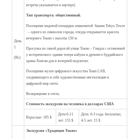
встречи указывается в ваучере).
Тип транспорта: общественный.
Посещение видовой площадки знаменитой башни Tokyo Tower
– одного из символов города, откуда открывается красота
вечернего Токио с высоты 150 м.
День
1
Прогулка по самой дорогой улице Токио – Гиндза с остановкой
у исторического здания театра кабуки и древнего буддийского
(Вс)
храма Хонган-дзи в вечерней подсветке.
Посещение музея цифрового искусства Team LAB,
соединяющего в себе художественные инсталляции и
цифровой мир света.
Возвращение в отель.
Стоимость экскурсии на человека в долларах США
Дети 6-11
Дети 0-3 года: бесплатно;
Взрослые: 195 $
лет: 155 $
4-5 лет: 15 $
Экскурсия «Традиции Токио»