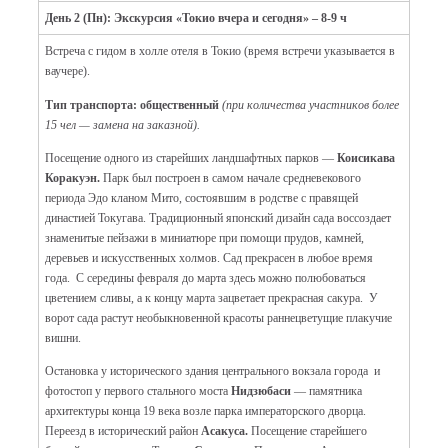
День 2 (Пн): Экскурсия «Токио вчера и сегодня» – 8-9 ч
Встреча с гидом в холле отеля в Токио (время встречи указывается в
ваучере).
Тип транспорта: общественный
(при количества участников более
15 чел — замена на заказной).
Посещение одного из старейших ландшафтных парков —
Коисикава
Коракуэн.
Парк был построен в самом начале средневекового
периода Эдо кланом Мито, состоявшим в родстве с правящей
династией Токугава. Традиционный японский дизайн сада воссоздает
знаменитые пейзажи в миниатюре при помощи прудов, камней,
деревьев и искусственных холмов. Сад прекрасен в любое время
года. С середины февраля до марта здесь можно полюбоваться
цветением сливы, а к концу марта зацветает прекрасная сакура. У
ворот сада растут необыкновенной красоты раннецветущие плакучие
вишни.
Остановка у исторического здания центрального вокзала города и
фотостоп у первого стального моста
Нидзюбаси
— памятника
архитектуры конца 19 века возле парка императорского дворца.
Переезд в исторический район
Асакуса.
Посещение старейшего