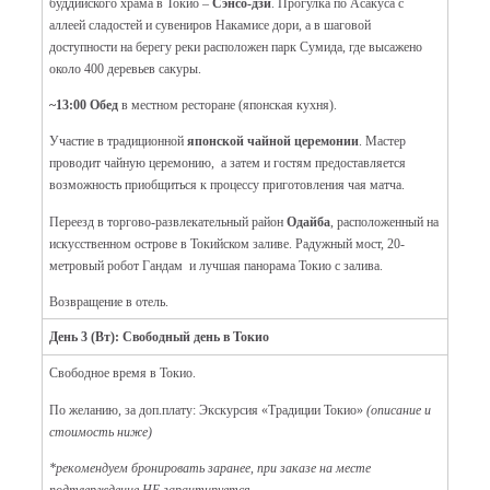
буддийского храма в Токио –
Сэнсо-дзи
. Прогулка по Асакуса с
аллеей сладостей и сувениров Накамисе дори, а в шаговой
доступности на берегу реки расположен парк Сумида, где высажено
около 400 деревьев сакуры.
~13:00 Обед
в местном ресторане (японская кухня).
Участие в традиционной
японской чайной церемонии
. Мастер
проводит чайную церемонию, а затем и гостям предоставляется
возможность приобщиться к процессу приготовления чая матча.
Переезд в торгово-развлекательный район
Одайба
, расположенный на
искусственном острове в Токийском заливе. Радужный мост, 20-
метровый робот Гандам и лучшая панорама Токио с залива.
Возвращение в отель.
День 3 (Вт): Свободный день в Токио
Свободное время в Токио.
По желанию, за доп.плату: Экскурсия «Традиции Токио»
(описание и
стоимость ниже)
*рекомендуем бронировать заранее, при заказе на месте
подтверждение НЕ гарантируется