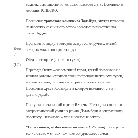
архитектуры, многим из которых присвоен статус Всемирного
наследия ЮНЕСКО.
Посещение
храмового комплекса Тодайдзи
, внутри которого
на лепестках священного лотоса восседает величественная
статуя Будды.
Прогулка по парку, в котором живут сотни ручных оленей,
День
которых можно покормить с рук.
7
Обед
в ресторане (японская кухня)
(Сб)
Переезд в Осаку – современный город, третий по величине в
Японии, который славится своей гастрономической культурой,
ночной жизнью, шоппингом и приветливыми жителями.
Посещение храма Ходзэндзи, в котором находится статуя
удачи Фудомёо.
Прогулка по старинной торговой улочке Ходзэндзи-ёкочо, по
гастрономической улочке в районе Дотомбори и центральному
проспекту Синсаибаси – улице неоновых реклам.
*По желанию, за доп.плату на месте (1200 йен):
посещение
замка Осака
–
пятиэтажного самурайского замка,