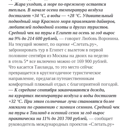
— Жара уходит, а море по-прежнему остается
теплым. В начале осени температура воздуха
достигает +34 °C, а воды — +28 °C. Удивительный
подводный мир Красного моря привлекает дайверов,
любителей подводной охоты и других туристов.
Средний чек на туры в Египет на осень за год вырос
на 9% до 214 600 рублей,
— говорит Любовь Воронина.
На текущий момент, по оценке «Слетать.ру»,
забронировать тур в Египет с вылетом в первой
половине сентября из Москвы на двоих на неделю
в отель 5* все включено можно от 169 900 рублей.
Что касается Таиланда, то это место сейчас
превращается в круглогодичное туристическое
направление, предлагая путешественникам
комфортный пляжный отдых с благоприятной погодой.
— К середине сентября заканчиваются дожди,
на курортах температура воздуха и воды достигает
+32 °C. При этом солнечные лучи становятся более
мягкими по сравнению с зимним сезоном. Средний чек
на туры в Таиланд в осенний сезон за год вырос
практически на 11% до 203 700 рублей,
— сообщает
руководитель международных проектов «Слетать.ру»