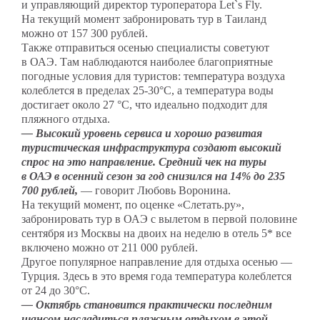
и управляющий директор туроператора Let`s Fly.
На текущий момент забронировать тур в Таиланд
можно от 157 300 рублей.
Также отправиться осенью специалисты советуют
в ОАЭ. Там наблюдаются наиболее благоприятные
погодные условия для туристов: температура воздуха
колеблется в пределах 25-30°C, а температура воды
достигает около 27 °C, что идеально подходит для
пляжного отдыха.
— Высокий уровень сервиса и хорошо развитая
туристическая инфраструктура создают высокий
спрос на это направление. Средний чек на туры
в ОАЭ в осенний сезон за год снизился на 14% до 235
700 рублей,
— говорит Любовь Воронина.
На текущий момент, по оценке «Слетать.ру»,
забронировать тур в ОАЭ с вылетом в первой половине
сентября из Москвы на двоих на неделю в отель 5* все
включено можно от 211 000 рублей.
Другое популярное направление для отдыха осенью —
Турция. Здесь в это время года температура колеблется
от 24 до 30°C.
— Октябрь становится практически последним
шансом насладиться пляжным отдыхом в этой