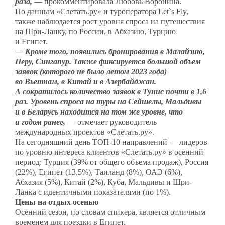
раза,
— прокомментировала Любовь Воронина.
По данным «Слетать.ру» и туроператора Let`s Fly,
также наблюдается рост уровня спроса на путешествия
на Шри-Ланку, по России, в Абхазию, Турцию
и Египет.
— Кроме того, появились бронирования в Малайзию,
Перу, Сингапур. Также фиксируется большой объем
заявок (которого не было летом 2023 года)
во Вьетнам, в Китай и в Азербайджан.
А сократилось количество заявок в Тунис почти в 1,6
раз. Уровень спроса на туры на Сейшелы, Мальдивы
и в Беларусь находится на том же уровне, что
и годом ранее,
— отмечает руководитель
международных проектов «Слетать.ру».
На сегодняшний день ТОП-10 направлений — лидеров
по уровню интереса клиентов «Слетать.ру» в осенний
период: Турция (39% от общего объема продаж), Россия
(22%), Египет (13,5%), Таиланд (8%), ОАЭ (6%),
Абхазия (5%), Китай (2%), Куба, Мальдивы и Шри-
Ланка с идентичными показателями (по 1%).
Цены на отдых осенью
Осенний сезон, по словам спикера, является отличным
временем для поездки в Египет.