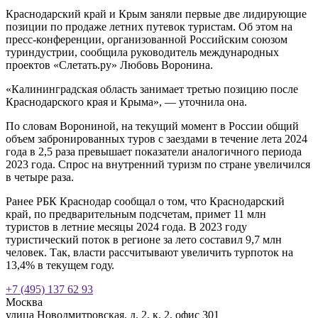
Краснодарский край и Крым заняли первые две лидирующие
позиции по продаже летних путевок туристам. Об этом на
пресс-конференции, организованной Российским союзом
туриндустрии, сообщила руководитель международных
проектов «Слетать.ру» Любовь Воронина.
«Калининградская область занимает третью позицию после
Краснодарского края и Крыма», — уточнила она.
По словам Ворониной, на текущий момент в России общий
объем забронированных туров с заездами в течение лета 2024
года в 2,5 раза превышает показатели аналогичного периода
2023 года. Спрос на внутренний туризм по стране увеличился
в четыре раза.
Ранее РБК Краснодар сообщал о том, что Краснодарский
край, по предварительным подсчетам, примет 11 млн
туристов в летние месяцы 2024 года. В 2023 году
туристический поток в регионе за лето составил 9,7 млн
человек. Так, власти рассчитывают увеличить турпоток на
13,4% в текущем году.
+7 (495) 137 62 93
Москва
улица Новодмитровская, д. 2, к. 2, офис 301