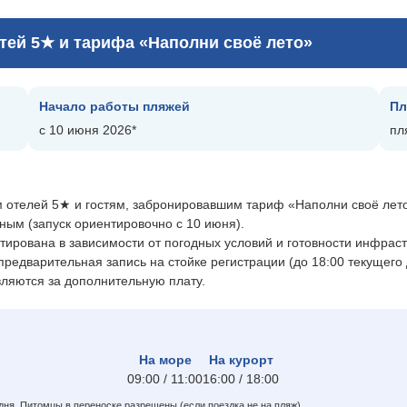
Описание тарифов
тей 5★ и тарифа «Наполни своё лето»
Правила бронирования
Условия работы с пакетами Dynamic
Promo
Начало работы пляжей
Пл
с 10 июня 2026*
пл
Бонусная программа
Оплата туров
м отелей 5★ и гостям, забронировавшим тариф «Наполни своё лет
ным (запуск ориентировочно с 10 июня).
Оценка качества обслуживания
тирована в зависимости от погодных условий и готовности инфраст
редварительная запись на стойке регистрации (до 18:00 текущего
Информация о GDS-авиаперелётах
ляются за дополнительную плату.
Информация о блочных авиаперелётах
:
FIT Запрос на индивидуальный расчет
На море
На курорт
09:00 / 11:00
16:00 / 18:00
Запрос в юридический отдел
 дня. Питомцы в переноске разрешены (если поездка не на пляж).