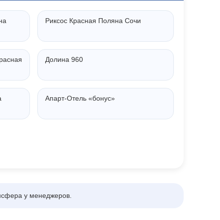
на
Риксос Красная Поляна Сочи
расная
Долина 960
а
Апарт‑Отель «бонус»
нсфера у менеджеров.