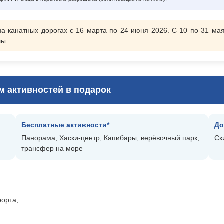
Вебинары и семинары
 канатных дорогах с 16 марта по 24 июня 2026. С 10 по 31 мая
Инструкция по бронированию туров GDS
лы.
Фотоотчеты
FAQ
м активностей в подарок
Just eSIM
Бесплатные активности*
До
Панорама, Хаски‑центр, Капибары, верёвочный парк,
Ск
трансфер на море
рорта;