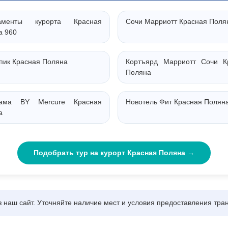
таменты курорта Красная
Сочи Марриотт Красная Поля
а 960
пик Красная Поляна
Кортъярд Марриотт Сочи К
Поляна
рама BY Mercure Красная
Новотель Фит Красная Полян
а
Подобрать тур на курорт Красная Поляна →
 наш сайт. Уточняйте наличие мест и условия предоставления тра