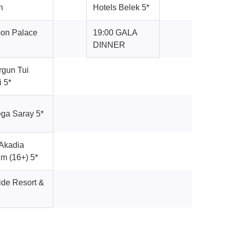
h
Hotels Belek 5*
oon Palace
19:00 GALA
DINNER
rgun Tui
i 5*
ga Saray 5*
Akadia
m (16+) 5*
ide Resort &