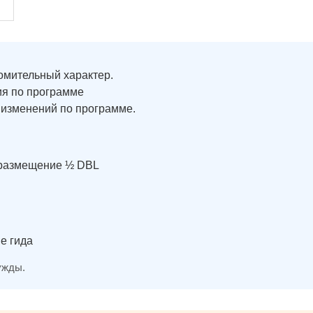
омительный характер.
ия по программе
 изменений по программе.
 размещение ½ DBL
е гида
ужды.