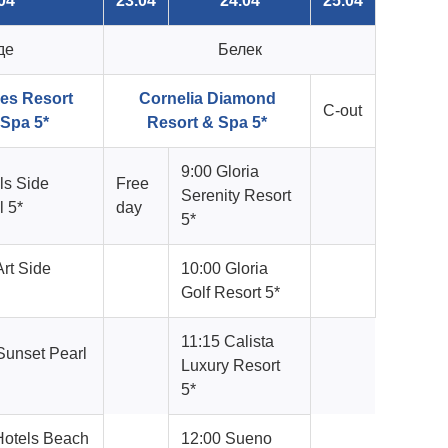
04
23.04
24.04
25.04
де
Белек
es Resort
Cornelia Diamond
C-out
 Spa 5*
Resort & Spa 5*
9:00 Gloria
ls Side
Free
Serenity Resort
 5*
day
5*
rt Side
10:00 Gloria
Golf Resort 5*
11:15 Calista
Sunset Pearl
Luxury Resort
5*
Hotels Beach
12:00 Sueno