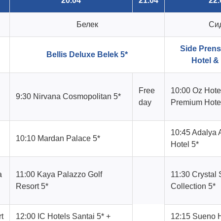
20.04
21.04
22.
Белек
Си
Side Prens
Bellis Deluxe Belek 5*
Hotel &
Free
10:00 Oz Hote
9:30 Nirvana Cosmopolitan 5*
day
Premium Hotel
10:45 Adalya A
10:10 Mardan Palace 5*
Hotel 5*
a
11:00 Kaya Palazzo Golf
11:30 Crystal 
Resort 5*
Collection 5*
t
12:00 IC Hotels Santai 5* +
12:15 Sueno 