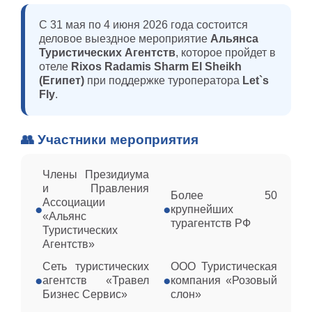
С 31 мая по 4 июня 2026 года состоится
деловое выездное мероприятие
Альянса
Туристических Агентств
, которое пройдет в
отеле
Rixos Radamis Sharm El Sheikh
(Египет)
при поддержке туроператора
Let`s
Fly
.
👥 Участники мероприятия
Члены Президиума
и Правления
Более 50
Ассоциации
●
●
крупнейших
«Альянс
турагентств РФ
Туристических
Агентств»
Сеть туристических
ООО Туристическая
●
●
агентств «Травел
компания «Розовый
Бизнес Сервис»
слон»