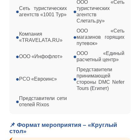
ООО «Сеть
Сеть туристических
туристических
●
●
агентств «1001 Тур»
агентств
Слетать.ру»
ООО «Сеть
Компания
●
●
магазинов горящих
«TRAVELATA.RU»
путевок»
ООО «Единый
●
●
ООО «Инфофлот»
расчетный центр»
Представители
принимающей
●
●
РСО «Евроинс»
стороны DMC Nefer
Tours (Египет)
Представители сети
●
отелей Rixos
📌 Формат мероприятия – «Круглый
стол»