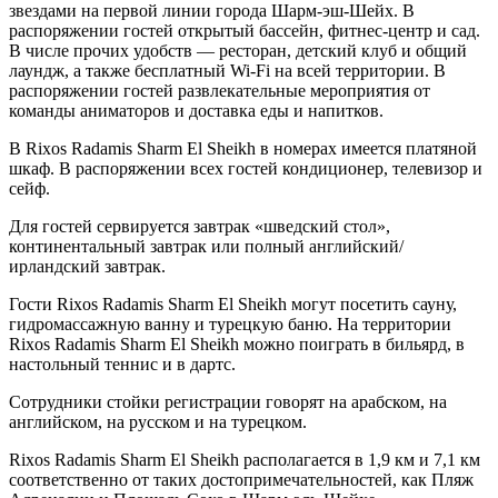
звездами на первой линии города Шарм-эш-Шейх. В
распоряжении гостей открытый бассейн, фитнес-центр и сад.
В числе прочих удобств — ресторан, детский клуб и общий
лаундж, а также бесплатный Wi-Fi на всей территории. В
распоряжении гостей развлекательные мероприятия от
команды аниматоров и доставка еды и напитков.
В Rixos Radamis Sharm El Sheikh в номерах имеется платяной
шкаф. В распоряжении всех гостей кондиционер, телевизор и
сейф.
Для гостей сервируется завтрак «шведский стол»,
континентальный завтрак или полный английский/
ирландский завтрак.
Гости Rixos Radamis Sharm El Sheikh могут посетить сауну,
гидромассажную ванну и турецкую баню. На территории
Rixos Radamis Sharm El Sheikh можно поиграть в бильярд, в
настольный теннис и в дартс.
Сотрудники стойки регистрации говорят на арабском, на
английском, на русском и на турецком.
Rixos Radamis Sharm El Sheikh располагается в 1,9 км и 7,1 км
соответственно от таких достопримечательностей, как Пляж