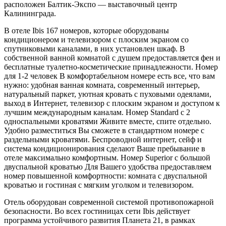
расположен Балтик-Экспо — выставочный центр
Калининграда.
В отеле Ibis 167 номеров, которые оборудованы
кондиционером и телевизором с плоским экраном со
спутниковыми каналами, в них установлен шкаф. В
собственной ванной комнатой с душем предоставляется фен и
бесплатные туалетно-косметические принадлежности. Номер
для 1-2 человек В комфортабельном номере есть все, что вам
нужно: удобная ванная комната, современный интерьер,
натуральный паркет, уютная кровать с пуховыми одеялами,
выход в Интернет, телевизор с плоским экраном и доступом к
лучшим международным каналам. Номер Standard с 2
односпальными кроватями Живите вместе, спите отдельно.
Удобно разместиться Вы сможете в стандартном номере с
раздельными кроватями. Беспроводной интернет, сейф и
система кондиционирования сделают Ваше пребывание в
отеле максимально комфортным. Номер Superior с большой
двуспальной кроватью Для Вашего удобства предоставляем
номер повышенной комфортности: комната с двуспальной
кроватью и гостиная с мягким уголком и телевизором.
Отель оборудован современной системой противопожарной
безопасности. Во всех гостиницах сети Ibis действует
программа устойчивого развития Планета 21, в рамках