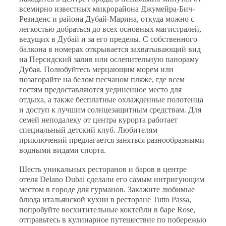
всемирно известных микрорайона Джумейра-Бич-
Резиденс и района Дубай-Марина, откуда можно с
легкостью добраться до всех основных магистралей,
ведущих в Дубай и за его пределы. С собственного
балкона в номерах открывается захватывающий вид
на Персидский залив или ослепительную панораму
Дубая. Полюбуйтесь мерцающим морем или
позагорайте на белом песчаном пляже, где всем
гостям предоставляются уединенное место для
отдыха, а также бесплатные охлажденные полотенца
и доступ к лучшим солнцезащитным средствам. Для
семей неподалеку от центра курорта работает
специальный детский клуб. Любителям
приключений предлагается заняться разнообразными
водными видами спорта.
Шесть уникальных ресторанов и баров в центре
отеля Delano Dubai сделали его самым интригующим
местом в городе для гурманов. Закажите любимые
блюда итальянской кухни в ресторане Tutto Passa,
попробуйте восхитительные коктейли в баре Rose,
отправьтесь в кулинарное путешествие по побережью