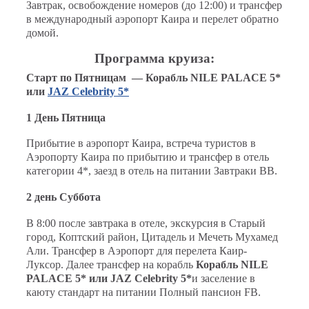
Завтрак, освобождение номеров (до 12:00) и трансфер
в международный аэропорт Каира и перелет обратно
домой.
Программа круиза:
Старт по Пятницам — Корабль NI
LE
PALACE
5*
или
JAZ Celebrity 5*
1 День
Пятница
Прибытие в аэропорт Каира, встреча туристов в
Аэропорту Каира по прибытию и трансфер в отель
категории 4*, заезд в отель на питании Завтраки BB.
2 день Суббота
В 8:00 после завтрака в отеле, экскурсия в Старый
город, Коптский район, Цитадель и Мечеть Мухамед
Али. Трансфер в Аэропорт для перелета Каир-
Луксор. Далее трансфер на корабль
Корабль NI
LE
PALACE
5* или JAZ Celebrity 5*
и заселение в
каюту стандарт на питании Полный пансион FB.