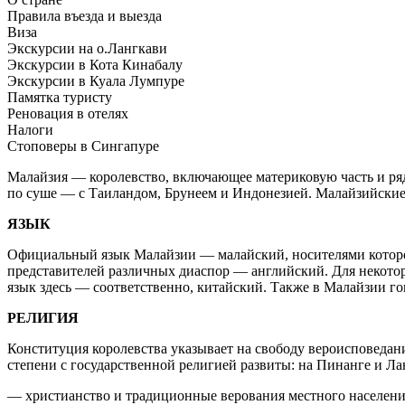
Правила въезда и выезда
Виза
Экскурсии на о.Лангкави
Экскурсии в Кота Кинабалу
Экскурсии в Куала Лумпуре
Памятка туристу
Реновация в отелях
Налоги
Стоповеры в Cингапуре
Малайзия — королевство, включающее материковую часть и ря
по суше — с Таиландом, Брунеем и Индонезией. Малайзийские 
ЯЗЫК
Официальный язык Малайзии — малайский, носителями которог
представителей различных диаспор — английский. Для некотор
язык здесь — соответственно, китайский. Также в Малайзии го
РЕЛИГИЯ
Конституция королевства указывает на свободу вероисповедан
степени с государственной религией развиты: на Пинанге и Л
— христианство и традиционные верования местного населени