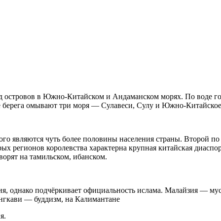
д островов в Южно-Китайском и Андаманском морях. По воде г
берега омывают три моря — Сулавеси, Сулу и Южно-Китайское. 
о являются чуть более половины населения страны. Второй по 
ых регионов королевства характерна крупная китайская диаспо
ворят на тамильском, ибанском.
ия, однако подчёркивает официальность ислама. Малайзия — мус
ангкави — буддизм, на Калимантане
я.