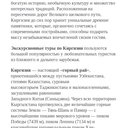
богатую историю, необычную культуру и множество
интересных традиций. Расположенная на
пересечении дорог Великого шелкового пути,
Киргизия до сих пор хранит уникальные древние
памятники, которые, органично сочетаясь с
современными постройками, способны подарить
массу незабываемых впечатлений своим гостям.
Экскурсионные туры по Киргизии
пользуются
большой популярностью у любознательных туристов
из ближнего и дальнего зарубежья.
Киргизия
— настоящий «
горный рай
»,
приютившийся между пустынями
Узбекистана
,
степями
Казахстана
, суровым
высокогорьем
Таджикистана
и малонаселенными,
засушливыми равнинами
Западного
Китая
(Синьцзяна). Через всю территорию
Кыргызстана протянулись две величайшие горные
системы Земли —
Тянь-Шань
и
Памир
— с
высочайшими пиками мирового уровня —
пиком
Победы
(7439 м),
пиком Ленина
(7134 м) и
красивейшим пирамидальным
пиком Хан-