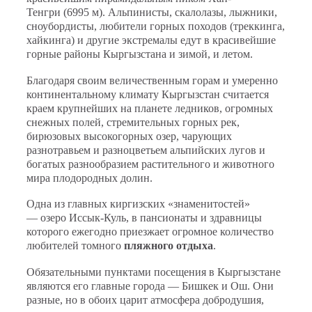
Тенгри
(6995 м). Альпинисты, скалолазы, лыжники,
сноубордисты, любители горных походов (треккинга,
хайкинга) и другие экстремалы едут в красивейшие
горные районы Кыргызстана и зимой, и летом.
Благодаря своим величественным горам и умеренно
континентальному климату Кыргызстан считается
краем крупнейших на планете ледников, огромных
снежных полей, стремительных горных рек,
бирюзовых высокогорных озер, чарующих
разнотравьем и разноцветьем альпийских лугов и
богатых разнообразием растительного и животного
мира плодородных долин.
Одна из главных киргизских «знаменитостей»
—
озеро Иссык-Куль
, в пансионаты и здравницы
которого ежегодно приезжает огромное количество
любителей томного
пляжного отдыха
.
Обязательными пунктами посещения в Кыргызстане
являются его главные города — Бишкек и
Ош
. Они
разные, но в обоих царит атмосфера добродушия,