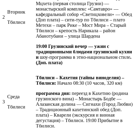
Мцхета (первая столица Грузии) —
монастырский комплекс «Самтавро» —
Вторник
кафедральный собор «Светицховели» — Обед
2
(Доп плата) – сити-тур по Тбилиси – плато
Тбилиси
Метехи – парк Рике – Мост Мира – Старый
Тбилиси – крепость Нарикала – район
Абанотубани – улица Шардена
19:00 Грузинский вечер — ужин с
традиционными блюдами грузинской кухни
и
шоу-программа в этно-национальном стиле
.
(Доп. плата)
Тбилиси – Кахетия (тайны виноделия) –
Тбилиси:
Начало 08:30 (10 часов, 320 км)
программа дня:
переезд в Кахетию (родина
Среда
грузинского вина) – Монастырь Бодбе —
3
Алазанская долина — Сигнахи (Город Любви)
Тбилиси
– Традиционный кахетинский обед (Доп.
плата) – Кварели (экскурсия и винная
дегустация) – Тбилиси. 19:00 Прибытие в
Тбилиси.