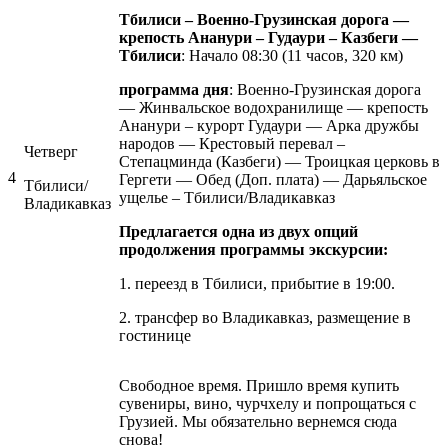
Тбилиси – Военно-Грузинская дорога —
крепость Ананури – Гудаури – Казбеги —
Тбилиси
: Начало 08:30 (11 часов, 320 км)
программа дня
: Военно-Грузинская дорога
— Жинвальское водохранилище — крепость
Ананури – курорт Гудаури — Арка дружбы
народов — Крестовый перевал –
Четверг
Степацминда (Казбеги) — Троицкая церковь в
4
Гергети — Обед (Доп. плата) — Дарьяльское
Тбилиси/
ущелье – Тбилиси/Владикавказ
Владикавказ
Предлагается одна из двух опций
продолжения программы экскурсии:
1. переезд в Тбилиси, прибытие в 19:00.
2. трансфер во Владикавказ, размещение в
гостинице
Свободное время. Пришло время купить
сувениры, вино, чурчхелу и попрощаться с
Грузией. Мы обязательно вернемся сюда
снова!