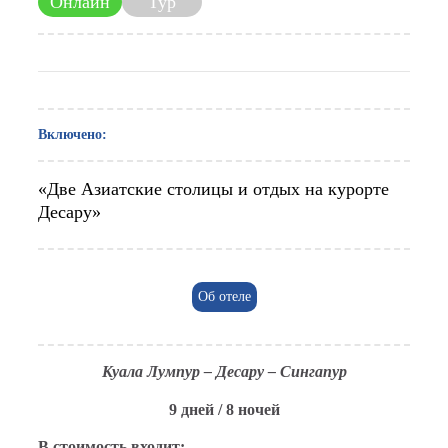
Онлайн
Тур
Включено:
«Две Азиатские столицы и отдых на курорте
Десару»
Об отеле
Куала Лумпур – Десару – Сингапур
9 дней / 8 ночей
В стоимость входит: