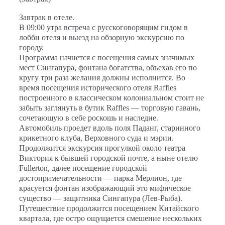
Завтрак в отеле.
В 09:00 утра встреча с русскоговорящим гидом в
лобби отеля и выезд на обзорную экскурсию по
городу.
Программа начнется с посещения самых значимых
мест Сингапура, фонтана богатства, объехав его по
кругу три раза желания должны исполнится. Во
время посещения исторического отеля Raffles
построенного в классическом колониальном стоит не
забыть заглянуть в бутик Raffles — торговую гавань,
сочетающую в себе роскошь и наследие.
Автомобиль проедет вдоль поля Паданг, старинного
крикетного клуба, Верховного суда и мэрии.
Продолжится экскурсия прогулкой около театра
Виктория к бывшей городской почте, а ныне отелю
Fullerton, далее посещение городской
достопримечательности — парка Мерлион, где
красуется фонтан изображающий это мифическое
существо — защитника Сингапура (Лев-Рыба).
Путешествие продолжится посещением Китайского
квартала, где остро ощущается смешение нескольких