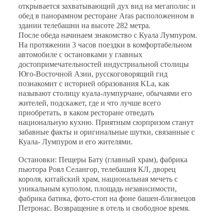
открывается захватывающи
й
дух вид на мегаполис и
обед в панорамном ресторане Aras расположенном в
здании телебашни на высоте 282 метра.
После обеда начинаем знакомство с Куала Лумпуром.
На протяжении 3 часов поездки в комфортабельном
автомобиле с остановками у главных
достопримечательносте
й
индустриально
й
столицы
Юго-Восточно
й
Азии, русскоговорящи
й
гид
познакомит с историе
й
образования KLа, как
называют столицу куала-лумпурчане, обычаями его
жителе
й
, подскажет, где и что лучше всего
приобретать, в каком ресторане отведать
национальную кухню. Приятным сюрпризом станут
забавные факты и оригинальные шутки, связанные с
Куала- Лумпуром и его жителями.
Остановки:
Пещеры Бату (главны
й
храм), фабрика
пьютора Роял Селангор, телебашня КЛ, дворец
короля, кита
й
ски
й
храм, национальная мечеть с
уникальным куполом, площадь независимости,
фабрика батика, фото-стоп на фоне башен-близнецов
Петронас. Возвращение в отель и свободное время.