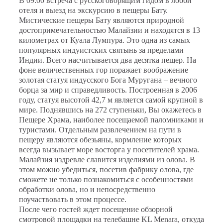
В 09:00 встреча с русскоговорящим гидом в лобби
отеля и выезд на экскурсию в пещеры Бату.
Мистические пещеры Бату являются природно
й
достопримечательностью Мала
й
зии и находятся в 13
километрах от Куала Лумпура. Это одна из самых
популярных индуистских святынь за пределами
Индии. Всего насчитывается два десятка пещер. На
фоне величественных гор поражает воображение
золотая статуя индусского Бога Муругана – вечного
борца за мир и справедливость. Построенная в 2006
году, статуя высото
й
42,7 м является само
й
крупно
й
в
мире. Поднявшись на 272 ступеньки, Вы окажетесь в
Пещере Храма, наиболее посещаемо
й
паломниками и
туристами. Отдельным развлечением на пути в
пещеру являются обезьяны, кормление которых
всегда вызывает море восторга у посетителе
й
храма.
Мала
й
зия издревле славится изделиями из олова. В
этом можно убедиться, посетив фабрику олова, где
сможете не только познакомиться с особенностями
обработки олова, но и непосредственно
поучаствовать в этом процессе.
После чего госте
й
ждет посещение обзорно
й
смотрово
й
площадки на телебашне KL Menara, откуда