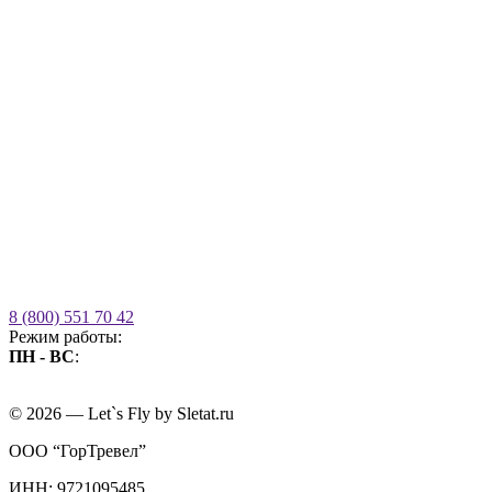
8 (800) 551 70 42
Режим работы:
ПН - ВС
:
09.00 - 21.00
без выходных
© 2026 — Let`s Fly by Sletat.ru
ООО “ГорТревел”
ИНН: 9721095485