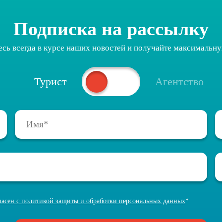
Описание тарифов
Подписка на рассылку
Правила бронирования
есь всегда в курсе наших новостей и получайте максимальн
Условия работы с пакетами Dynamic Promo
Бонусная программа
Турист
Агентство
Оплата туров
Оценка качества обслуживания
Информация о GDS-авиаперелётах
Информация о блочных авиаперелётах
FIT Запрос на индивидуальный расчет
гласен с политикой защиты и обработки персональных данных
*
Запрос в юридический отдел