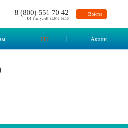
8 (800) 551 70 42
Войти
Сб
8 августа
$
85,04
€
98,16
зы
FIT
Акции
нных
)