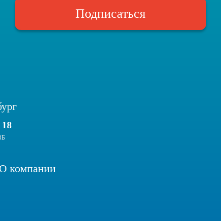
Вебинары и семинары
Подписаться
Инструкция по бронированию туров GDS
Фотоотчеты
FAQ
Just eSIM
бург
 18
8Б
О компании